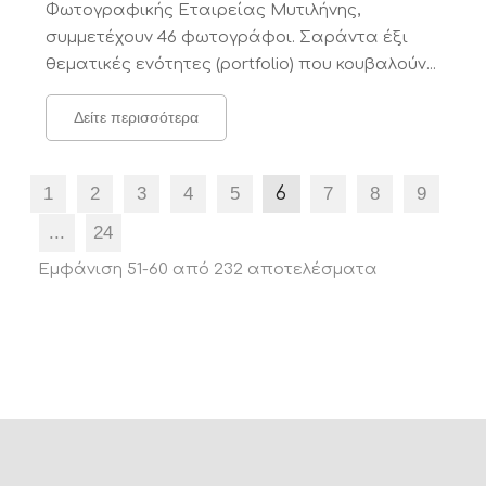
Φωτογραφικής Εταιρείας Μυτιλήνης,
συμμετέχουν 46 φωτογράφοι. Σαράντα έξι
θεματικές ενότητες (portfolio) που κουβαλούν...
Δείτε περισσότερα
1
2
3
4
5
6
7
8
9
...
24
Εμφάνιση 51-60 από 232 αποτελέσματα