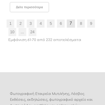
Δείτε περισσότερα
1
2
3
4
5
6
7
8
9
10
...
24
Εμφάνιση 61-70 από 232 αποτελέσματα
Φωτογραφική Εταιρεία Μυτιλήνης, Λέσβος.
Εκθέσεις, εκδηλώσεις, φωτογραφικό αρχείο και