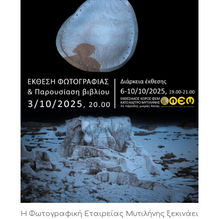
Η Φωτογραφική Εταιρείας Μυτιλήνης ξεκινάει