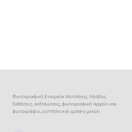
Φωτογραφική Εταιρεία Μυτιλήνης, Λέσβος.
Εκθέσεις, εκδηλώσεις, φωτογραφικό αρχείο και
φωτογράφοι, portfolio και gallery μελών