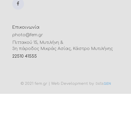
Επικοινωνία
photo@fem.gr
Πιττακού 15, Μυτιλήνη &
3η πάροδος Μικράς Ασίας, Κάστρο Μυτιλήνης
22510 41555
© 2021 fem.gr | Web Development by