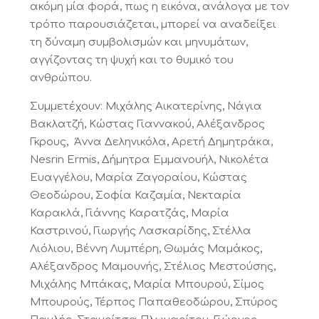
ακόμη μία φορά, πως η εικόνα, ανάλογα με τον
τρόπο παρουσιάζεται, μπορεί να αναδείξει
τη δύναμη συμβολισμών και μηνυμάτων,
αγγίζοντας τη ψυχή και το θυμικό του
ανθρώπου.
Συμμετέχουν: Μιχάλης Αικατερίνης, Νάγια
Βακλατζή, Κώστας Γιαννακού, Αλέξανδρος
Γκρους, Άννα Δεληνικόλα, Αρετή Δημητράκα,
Nesrin Εrmis, Δήμητρα Εμμανουήλ, Νικολέτα
Ευαγγέλου, Μαρία Ζαγοραίου, Κώστας
Θεοδώρου, Σοφία Καζαμία, Νεκταρία
Καρακλά, Γιάννης Καρατζάς, Μαρία
Καστρινού, Γιωργής Λασκαρίδης, Στέλλα
Λιόλιου, Βέννη Λυμπέρη, Θωμάς Μαμάκος,
Αλέξανδρος Μαμουνής, Στέλιος Μεστούσης,
Μιχάλης Μπάκας, Μαρία Μπουρού, Σίμος
Μπουρούς, Τέρπος Παπαθεοδώρου, Σπύρος