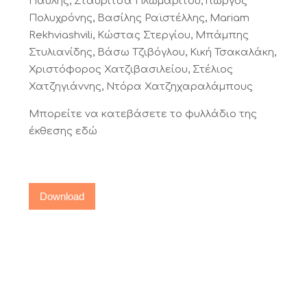
Παυλής, Σταυρίτσα Πλωμαρίτου, Γιώργος
Πολυχρόνης, Βασίλης Ραϊστέλλης, Mariam
Rekhviashvili, Κώστας Στεργίου, Μπάμπης
Στυλιανίδης, Βάσω Τζιβόγλου, Κική Τσακαλάκη,
Χριστόφορος Χατζιβασιλείου, Στέλιος
Χατζηγιάννης, Ντόρα Χατζηχαραλάμπους
Μπορείτε να κατεβάσετε το φυλλάδιο της
έκθεσης εδώ
Download